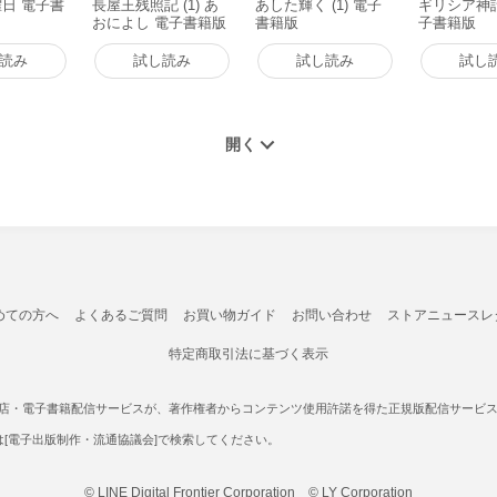
曜日 電子書
長屋王残照記 (1) あ
あした輝く (1) 電子
ギリシア神話 
おによし 電子書籍版
書籍版
子書籍版
読み
試し読み
試し読み
試し
めての方へ
よくあるご質問
お買い物ガイド
お問い合わせ
ストアニュースレ
特定商取引法に基づく表示
書店・電子書籍配信サービスが、著作権者からコンテンツ使用許諾を得た正規版配信サービスであ
たは[電子出版制作・流通協議会]で検索してください。
© LINE Digital Frontier Corporation © LY Corporation