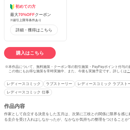
初めての方
最大
70%OFF
クーポン
※値引上限等条件あり
詳細・獲得はこちら
購入はこちら
本作品について、無料施策・クーポン等の割引施策・PayPayポイント付与
この他にもお得な施策を常時実施中、また、今後も実施予定です。詳しくは
レディースコミック
ラブストーリー
レディースコミック ラブスト
レディースコミック 仕事
作品内容
作家として自立する決意をした五月は、次第に三枝との関係に限界を感じ
る圭介を受け入れはしなかったが、なかなか気持ちの整理をつけることが
日々を過ごすことを決意する。悩み苦しんだ「愛人たち」、それぞれの選択