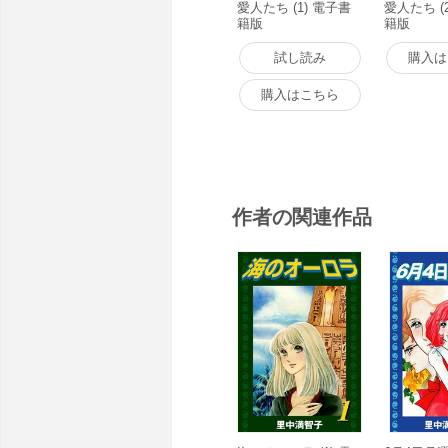
愛人たち (1) 電子書
愛人たち (
籍版
籍版
試し読み
購入は
購入はこちら
作者の関連作品