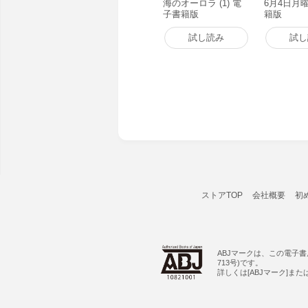
海のオーロラ (1) 電
6月4日月
子書籍版
籍版
試し読み
試し
ストアTOP
会社概要
初
ABJマークは、この電子
713号)です。
詳しくは[ABJマーク]ま