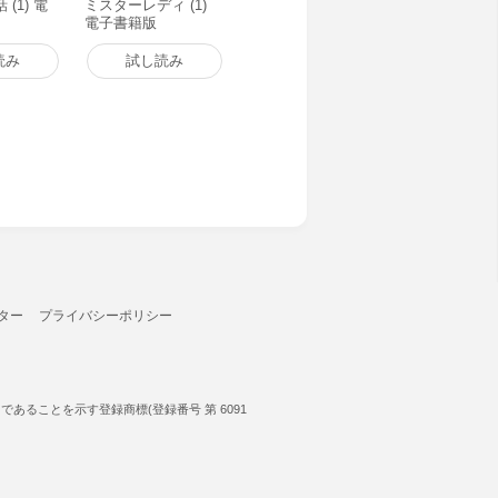
(1) 電
ミスターレディ (1)
電子書籍版
読み
試し読み
ター
プライバシーポリシー
ることを示す登録商標(登録番号 第 6091