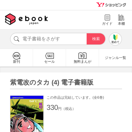
ガイド
本棚
初めて
ジャンル一覧
新刊
セール
無料まんが
紫電改のタカ (4) 電子書籍版
この作品は完結しています。(全6巻)
330
円（税込）