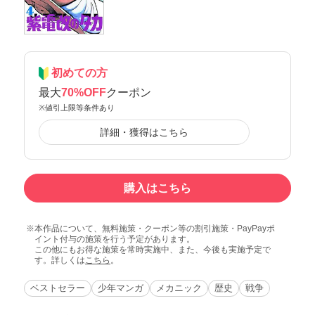
初めての方
最大
70%OFF
クーポン
※値引上限等条件あり
詳細・獲得はこちら
購入はこちら
本作品について、無料施策・クーポン等の割引施策・PayPayポ
イント付与の施策を行う予定があります。
この他にもお得な施策を常時実施中、また、今後も実施予定で
す。詳しくは
こちら
。
ベストセラー
少年マンガ
メカニック
歴史
戦争