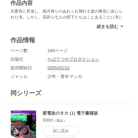
作品内容
兵曹長に昇進し、南方帰りのあれくれ飛行士達の隊長に命じら
れた滝。しかし、花田ら七人の部下たちはことあるごとに滝に
嫌がらせをした。ミッドウェー海域に集結中の米国機動艦隊を
壊滅せよ、と密命を受けた滝らは、南方の孤島に作られた秘密
基地へ到着したが、最後に着陸しようとしていた宇津井機が敵
作品情報
の大群に発見されてしまう。基地の秘密を守るため、敵機の中
で入っていく宇津井機を、黙って見ていられずに命令に背いて
ページ数
186ページ
助けに行った滝は、隊長を首になってしまう。
出版社
ちばてつやプロダクション
提供開始日
2005/02/10
ジャンル
少年・青年マンガ
同シリーズ
紫電改のタカ (1) 電子書籍版
330
円（税込）
試し読み