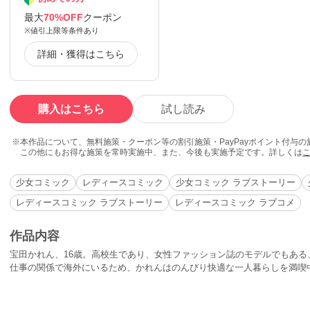
最大
70%OFF
クーポン
※値引上限等条件あり
詳細・獲得はこちら
購入はこちら
試し読み
本作品について、無料施策・クーポン等の割引施策・PayPayポイント付与
この他にもお得な施策を常時実施中、また、今後も実施予定です。詳しくは
少女コミック
レディースコミック
少女コミック ラブストーリー
レディースコミック ラブストーリー
レディースコミック ラブコメ
作品内容
宝田かれん、16歳。高校生であり、女性ファッション誌のモデルでもある
仕事の関係で海外にいるため、かれんはのんびり快適な一人暮らしを満喫
人中の男の子がかれんの部屋にやってきて、なんと、同居が始まった!!