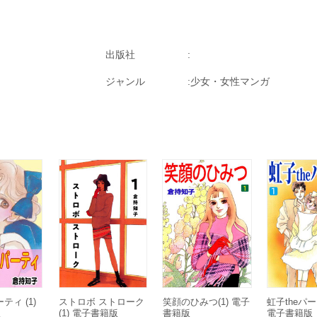
出版社
ジャンル
少女・女性マンガ
ティ (1)
ストロボ ストローク
笑顔のひみつ(1) 電子
虹子theパー
版
(1) 電子書籍版
書籍版
電子書籍版