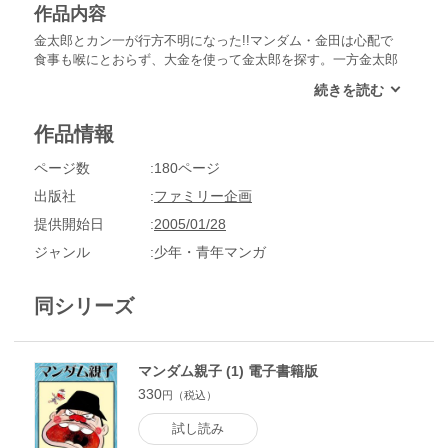
作品内容
金太郎とカン一が行方不明になった!!マンダム・金田は心配で
食事も喉にとおらず、大金を使って金太郎を探す。一方金太郎
はお金の砂漠に迷い込み、さらに竜宮城に行ってしまう。そこ
でカン一がお姫様にみそめられて…!!金太郎は無事帰ることが
できるのか!?
作品情報
ページ数
180ページ
出版社
ファミリー企画
提供開始日
2005/01/28
ジャンル
少年・青年マンガ
同シリーズ
マンダム親子 (1) 電子書籍版
330
円（税込）
試し読み