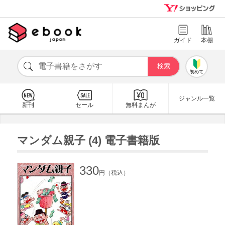
ガイド
本棚
初めて
ジャンル一覧
新刊
セール
無料まんが
マンダム親子 (4) 電子書籍版
330
円（税込）