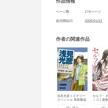
作品情報
ページ数
174ページ
提供開始日
2005/01/21
作者の関連作品
浅見光彦ミステリー
セルフ・
スペシャル 鳥取雛送
～ゴミ屋
り殺人事件 電子書籍
レス、ひきこ
版
電子書籍
試し読み
試し