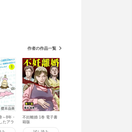
作者の作品一覧
療～8年・
不妊離婚 1巻 電子書
やしたアラ
籍版
家の体当
クエッセ
読み
試し読み