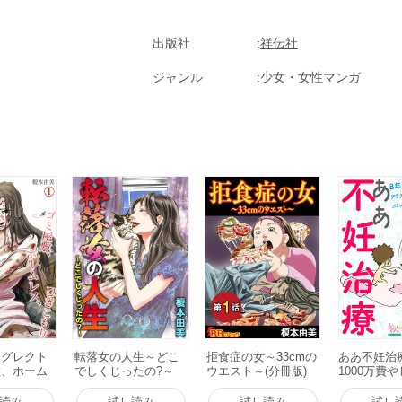
出版社
祥伝社
ジャンル
少女・女性マンガ
ネグレクト
転落女の人生～どこ
拒食症の女～33cmの
ああ不妊治
敷、ホーム
でしくじったの?～
ウエスト～(分冊版)
1000万費
もり (1)
(1) 電子書籍版
(1) 電子書籍版
フォー漫画
版
たりコミッ
読み
試し読み
試し読み
試し