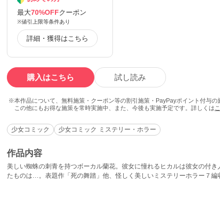
最大
70%OFF
クーポン
※値引上限等条件あり
詳細・獲得はこちら
購入はこちら
試し読み
本作品について、無料施策・クーポン等の割引施策・PayPayポイント付与
この他にもお得な施策を常時実施中、また、今後も実施予定です。詳しくは
少女コミック
少女コミック ミステリー・ホラー
作品内容
美しい蜘蛛の刺青を持つボーカル蘭花。彼女に憧れるヒカルは彼女の付き
たものは…。表題作「死の舞踏」他、怪しく美しいミステリーホラー７編