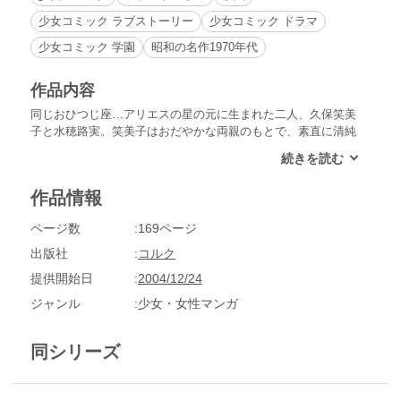
少女コミック ラブストーリー
少女コミック ドラマ
少女コミック 学園
昭和の名作1970年代
作品内容
同じおひつじ座…アリエスの星の元に生まれた二人、久保笑美
子と水穂路実。笑美子はおだやかな両親のもとで、素直に清純
に育った少女。一方、デザイナーの母に女手ひとつで自由に育
てられ、激しい気性を持つ路実。笑美子は馬術部の高志に憧れ
を抱いていたが、強く、美しい路実に出会い、次第に惹かれて
作品情報
いく。このときめきは…恋？
ページ数
169ページ
出版社
コルク
提供開始日
2004/12/24
ジャンル
少女・女性マンガ
同シリーズ