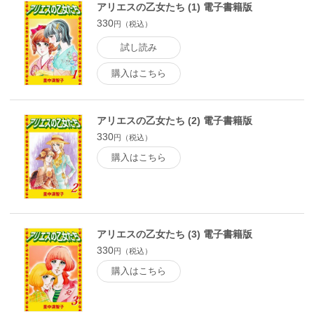
アリエスの乙女たち (1) 電子書籍版
330
円（税込）
試し読み
購入はこちら
アリエスの乙女たち (2) 電子書籍版
330
円（税込）
購入はこちら
アリエスの乙女たち (3) 電子書籍版
330
円（税込）
購入はこちら