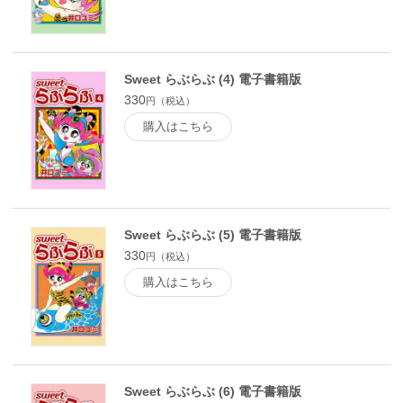
Sweet らぶらぶ (4) 電子書籍版
330
円（税込）
購入はこちら
Sweet らぶらぶ (5) 電子書籍版
330
円（税込）
購入はこちら
Sweet らぶらぶ (6) 電子書籍版