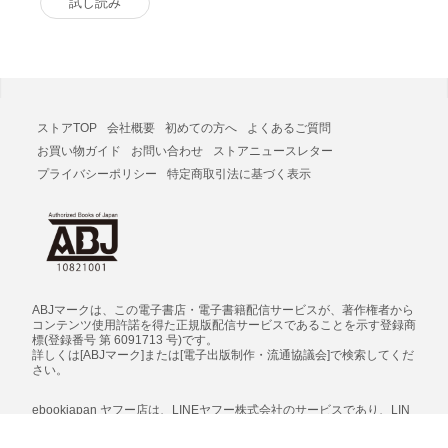
試し読み
ストアTOP
会社概要
初めての方へ
よくあるご質問
お買い物ガイド
お問い合わせ
ストアニュースレター
プライバシーポリシー
特定商取引法に基づく表示
ABJマークは、この電子書店・電子書籍配信サービスが、著作権者から
コンテンツ使用許諾を得た正規版配信サービスであることを示す登録商
標(登録番号 第 6091713 号)です。
詳しくは[ABJマーク]または[電子出版制作・流通協議会]で検索してくだ
さい。
ebookjapan ヤフー店は、LINEヤフー株式会社のサービスであり、LIN
Eヤフー株式会社がLINE Digital Frontier株式会社と協力して運営してい
ます。