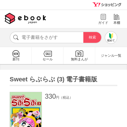
ガイド
本棚
初めて
ジャンル一覧
新刊
セール
無料まんが
Sweet らぶらぶ (3) 電子書籍版
330
円（税込）