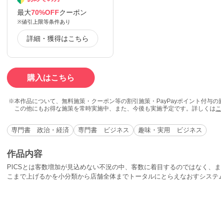
最大
70%OFF
クーポン
※値引上限等条件あり
詳細・獲得はこちら
購入はこちら
本作品について、無料施策・クーポン等の割引施策・PayPayポイント付与
この他にもお得な施策を常時実施中、また、今後も実施予定です。詳しくは
専門書 政治・経済
専門書 ビジネス
趣味・実用 ビジネス
作品内容
PICSとは客数増加が見込めない不況の中、客数に着目するのではなく、
こまで上げるかを小分類から店舗全体までトータルにとらえなおすシステ
丸となって実行可能な船井総研が送り出す目から鱗のこのシステムに注目