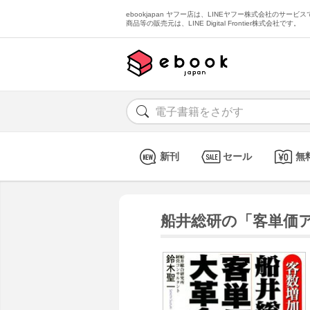
ebookjapan ヤフー店は、LINEヤフー株式会社のサービスで
商品等の販売元は、LINE Digital Frontier株式会社です。
新刊
セール
無
船井総研の「客単価ア