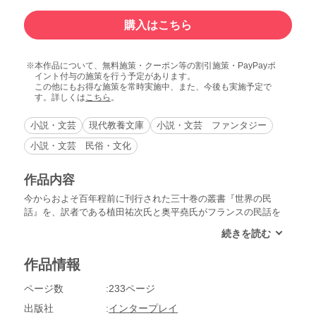
購入はこちら
本作品について、無料施策・クーポン等の割引施策・PayPayポ
イント付与の施策を行う予定があります。
この他にもお得な施策を常時実施中、また、今後も実施予定で
す。詳しくは
こちら
。
小説・文芸
現代教養文庫
小説・文芸 ファンタジー
小説・文芸 民俗・文化
作品内容
今からおよそ百年程前に刊行された三十巻の叢書『世界の民
話』を、訳者である植田祐次氏と奥平堯氏がフランスの民話を
精選し、幻想物、笑話物、小ばなし物、妖精物の四つに分類し
た。本書はその中の幻想的民話に属するものを訳出。心臓を食
われた恋人／コケットな娘と悪魔／妖怪狼になった領主／死な
作品情報
ねばならぬ／真夜中の葬列／など恐ろしくも美しい物語34話収
録。
ページ数
233ページ
出版社
インタープレイ