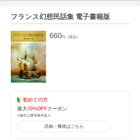
フランス幻想民話集 電子書籍版
660
円（税込）
初めての方
最大
70%OFF
クーポン
※値引上限等条件あり
詳細・獲得はこちら