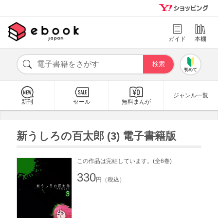
ガイド
本棚
初めて
ジャンル一覧
新刊
セール
無料まんが
新うしろの百太郎 (3) 電子書籍版
この作品は完結しています。(全6巻)
330
円（税込）