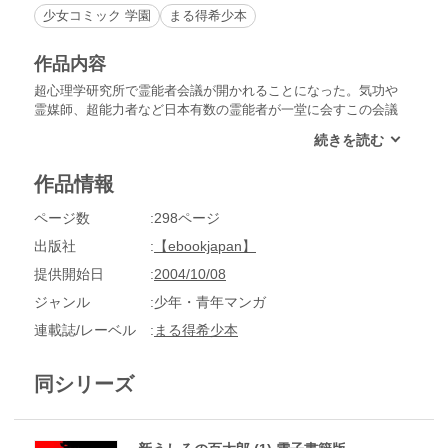
少女コミック 学園
まる得希少本
作品内容
超心理学研究所で霊能者会議が開かれることになった。気功や
霊媒師、超能力者など日本有数の霊能者が一堂に会すこの会議
で今後霊能者たちが横のつながりを持って組織を設立すること
を確認する。しかしそれを快く思わない悪霊から数々の妨害
が…。悪霊を追跡し、魔界との接点があるといわれる地獄谷を
作品情報
訪ねた霊能者たち。地獄谷を舞台に魔界の悪霊と霊能者との死
闘が繰り広げられる！
ページ数
298ページ
出版社
【ebookjapan】
提供開始日
2004/10/08
ジャンル
少年・青年マンガ
連載誌/レーベル
まる得希少本
同シリーズ