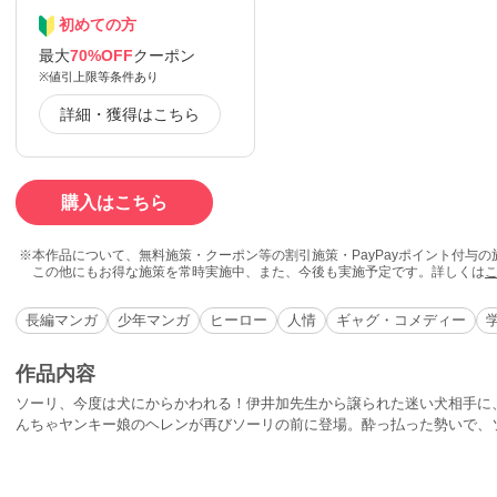
初めての方
最大
70%OFF
クーポン
※値引上限等条件あり
詳細・獲得はこちら
購入はこちら
本作品について、無料施策・クーポン等の割引施策・PayPayポイント付与
この他にもお得な施策を常時実施中、また、今後も実施予定です。詳しくは
長編マンガ
少年マンガ
ヒーロー
人情
ギャグ・コメディー
作品内容
ソーリ、今度は犬にからかわれる！伊井加先生から譲られた迷い犬相手に
んちゃヤンキー娘のヘレンが再びソーリの前に登場。酔っ払った勢いで、ソ
ゆうひが丘学園にも教育実習生がやってくる。実習生たちのゆるんだ根性
たき直す！バレンタインもそのお返しも、ソーリと生徒たちの爆笑いらず