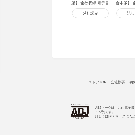
版】 全巻収録 電子書
合本版】 
籍版
子書籍版
試し読み
試し
ストアTOP
会社概要
初
ABJマークは、この電子
713号)です。
詳しくは[ABJマーク]ま