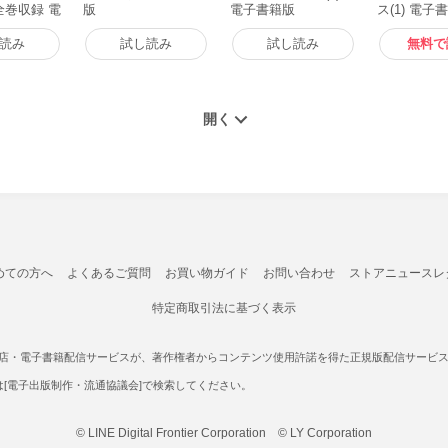
全巻収録 電
版
電子書籍版
ス(1) 電子
読み
試し読み
試し読み
無料で
めての方へ
よくあるご質問
お買い物ガイド
お問い合わせ
ストアニュースレ
特定商取引法に基づく表示
書店・電子書籍配信サービスが、著作権者からコンテンツ使用許諾を得た正規版配信サービスであ
たは[電子出版制作・流通協議会]で検索してください。
© LINE Digital Frontier Corporation © LY Corporation