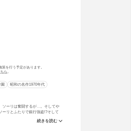
の施策を行う予定があります。
こちら
。
学園
昭和の名作1970年代
、ソーリは奮闘するが…。そしてや
ーリとふたりで銀行強盗!?そして
を、ソーリと2年D組の生徒たちがた
ら合戦は続く！