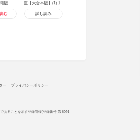
書籍版
臣【大合本版】(1) 1
～9巻収録 電子書籍
版
読む
試し読み
ター
プライバシーポリシー
ることを示す登録商標(登録番号 第 6091