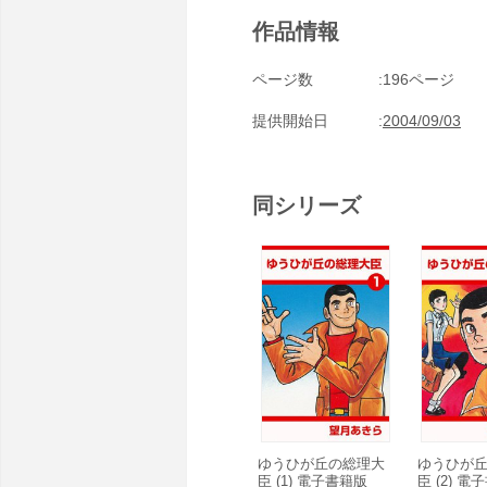
作品情報
ページ数
196ページ
提供開始日
2004/09/03
同シリーズ
ゆうひが丘の総理大
ゆうひが
臣 (1) 電子書籍版
臣 (2) 