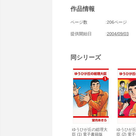
作品情報
ページ数
206ページ
提供開始日
2004/09/03
同シリーズ
ゆうひが丘の総理大
ゆうひが
臣 (1) 電子書籍版
臣 (2) 