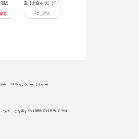
書籍版
臣【大合本版】(1) 1
～9巻収録 電子書籍
版
読む
試し読み
ター
プライバシーポリシー
ることを示す登録商標(登録番号 第 6091