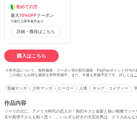
初めての方
最大
70%OFF
クーポン
※値引上限等条件あり
詳細・獲得はこちら
購入はこちら
本作品について、無料施策・クーポン等の割引施策・PayPayポイント付与
この他にもお得な施策を常時実施中、また、今後も実施予定です。詳しくは
長編マンガ
少年マンガ
ヒーロー
人情
ギャグ・コメディー
作品内容
ソーリの元に、アメリカ時代の恋人が！熱烈キスと金髪と熱い抱擁でソー
生や真理子さんも戦々恐々…。いらずら好きの大宮次男は、クラスみんな
ソーリや伊井加先生を巻き込んでお金稼ぎに奔走！歌が上手な生徒、有本
が…。さらにソーリがある朝起きてみると、そこには美人の女の人が…。
なんでモテるんだ、ソーリ！