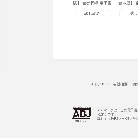
版】 全巻収録 電子書
合本版】 
籍版
子書籍版
試し読み
試し
ストアTOP
会社概要
初
ABJマークは、この電子
713号)です。
詳しくは[ABJマーク]ま