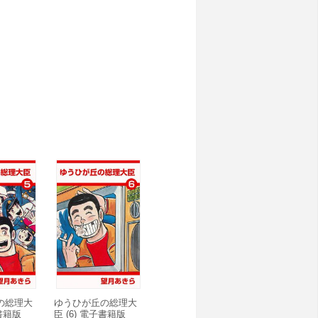
の総理大
ゆうひが丘の総理大
子書籍版
臣 (6) 電子書籍版