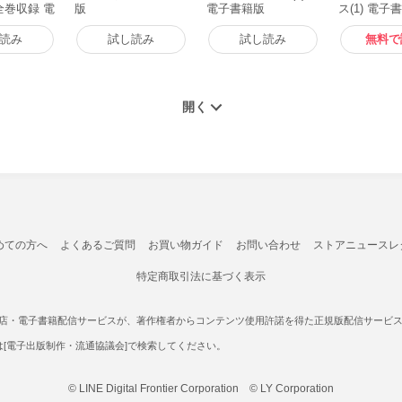
全巻収録 電
版
電子書籍版
ス(1) 電子
読み
試し読み
試し読み
無料で
めての方へ
よくあるご質問
お買い物ガイド
お問い合わせ
ストアニュースレ
特定商取引法に基づく表示
書店・電子書籍配信サービスが、著作権者からコンテンツ使用許諾を得た正規版配信サービスであ
たは[電子出版制作・流通協議会]で検索してください。
© LINE Digital Frontier Corporation © LY Corporation