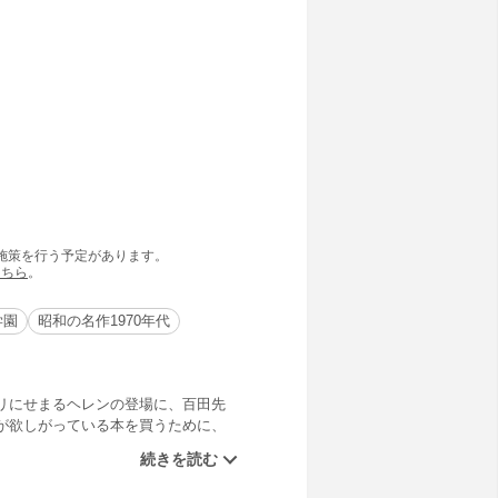
の施策を行う予定があります。
こちら
。
学園
昭和の名作1970年代
リにせまるヘレンの登場に、百田先
が欲しがっている本を買うために、
の淡い恋を、ソーリも応援する
スケベで軽くて毎日同じ服なのに、