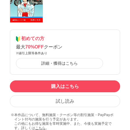
初めての方
最大
70%OFF
クーポン
※値引上限等条件あり
詳細・獲得はこちら
購入はこちら
試し読み
本作品について、無料施策・クーポン等の割引施策・PayPayポ
イント付与の施策を行う予定があります。
この他にもお得な施策を常時実施中、また、今後も実施予定で
す。詳しくは
こちら
。