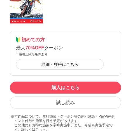
初めての方
最大
70%OFF
クーポン
※値引上限等条件あり
詳細・獲得はこちら
購入はこちら
試し読み
本作品について、無料施策・クーポン等の割引施策・PayPayポ
イント付与の施策を行う予定があります。
この他にもお得な施策を常時実施中、また、今後も実施予定で
す。詳しくは
こちら
。