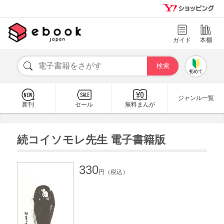
ガイド
本棚
初めて
ジャンル一覧
新刊
セール
無料まんが
続コイソモレ先生 電子書籍版
330
円（税込）