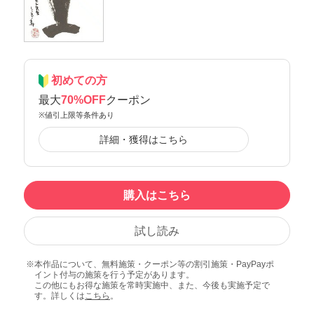
初めての方
最大
70%OFF
クーポン
※値引上限等条件あり
詳細・獲得はこちら
購入はこちら
試し読み
本作品について、無料施策・クーポン等の割引施策・PayPayポ
イント付与の施策を行う予定があります。
この他にもお得な施策を常時実施中、また、今後も実施予定で
す。詳しくは
こちら
。