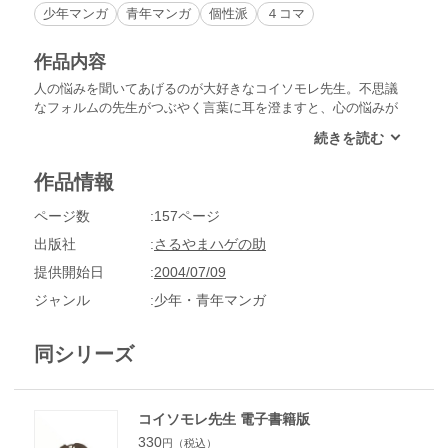
少年マンガ
青年マンガ
個性派
４コマ
作品内容
人の悩みを聞いてあげるのが大好きなコイソモレ先生。不思議
なフォルムの先生がつぶやく言葉に耳を澄ますと、心の悩みが
すっと溶けていくのを感じます。そんな先生のやわらかな魅力
が存分に楽しめる続編です。
作品情報
ページ数
157ページ
出版社
さるやまハゲの助
提供開始日
2004/07/09
ジャンル
少年・青年マンガ
同シリーズ
コイソモレ先生 電子書籍版
330
円（税込）