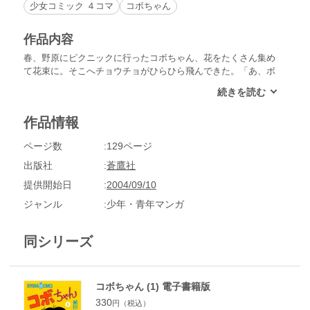
少女コミック ４コマ
コボちゃん
作品内容
春、野原にピクニックに行ったコボちゃん、花をたくさん集め
て花束に。そこへチョウチョがひらひら飛んできた。「あ、ボ
クの頭にとまった！」パパがそれを見て「きっとコボと友だち
になりたかったんだろ」。でもチョウチョはプンプン怒りなが
ら仲間のチョウチョに言っている「むやみに花をとるから、頭
作品情報
をふんづけてやった」「そうか、よくやった」。真実はえてし
て…。【2000年5月～9月分収録】
ページ数
129ページ
出版社
蒼鷹社
提供開始日
2004/09/10
ジャンル
少年・青年マンガ
同シリーズ
コボちゃん (1) 電子書籍版
330
円（税込）