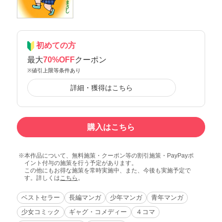
初めての方
最大
70%OFF
クーポン
※値引上限等条件あり
詳細・獲得はこちら
購入はこちら
本作品について、無料施策・クーポン等の割引施策・PayPayポ
イント付与の施策を行う予定があります。
この他にもお得な施策を常時実施中、また、今後も実施予定で
す。詳しくは
こちら
。
ベストセラー
長編マンガ
少年マンガ
青年マンガ
少女コミック
ギャグ・コメディー
４コマ