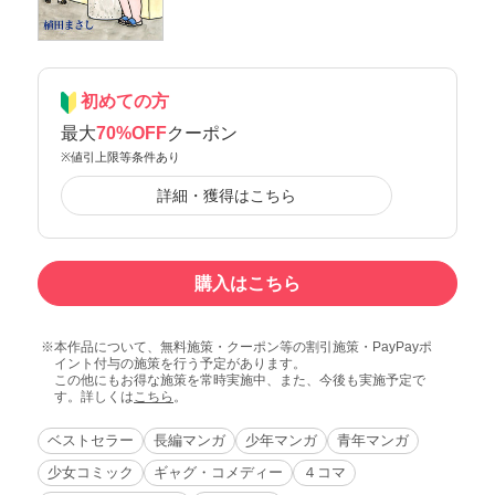
初めての方
最大
70%OFF
クーポン
※値引上限等条件あり
詳細・獲得はこちら
購入はこちら
本作品について、無料施策・クーポン等の割引施策・PayPayポ
イント付与の施策を行う予定があります。
この他にもお得な施策を常時実施中、また、今後も実施予定で
す。詳しくは
こちら
。
ベストセラー
長編マンガ
少年マンガ
青年マンガ
少女コミック
ギャグ・コメディー
４コマ