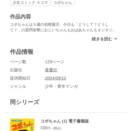
少女コミック ４コマ
コボちゃん
作品内容
コボちゃんは５歳の幼稚園児、今日も「どうして？どうし
て？」の質問攻撃におじいちゃんもおばあちゃんもタジタジ。
あれっ、おじいちゃんは寝たふりでごまかすつもり？でもコボ
ちゃんは簡単には引き下がらないよ。【2000年1月～5月分収
録】
作品情報
ページ数
129ページ
出版社
蒼鷹社
提供開始日
2004/09/10
ジャンル
少年・青年マンガ
同シリーズ
コボちゃん (1) 電子書籍版
330
円（税込）