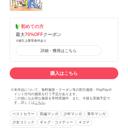
初めての方
最大
70%OFF
クーポン
※値引上限等条件あり
詳細・獲得はこちら
購入はこちら
本作品について、無料施策・クーポン等の割引施策・PayPayポ
イント付与の施策を行う予定があります。
この他にもお得な施策を常時実施中、また、今後も実施予定で
す。詳しくは
こちら
。
ベストセラー
長編マンガ
少年マンガ
青年マンガ
少女コミック
ギャグ・コメディー
４コマ