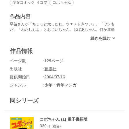
少女コミック ４コマ
コボちゃん
作品内容
早苗さんが「ちょっと太ったわ。ウエストきつい」。「ワシも
だ」「わたしもよ」とおじいちゃん、おばあちゃん。何か運動
しようにもジョギングはちょっと大変。歩くのは面白くない。
なわとび？飽きるね。協議の末、「ごはんを茶わんに半分しか
食べない運動」に決定！【1988年8月～89年4月分収録】
作品情報
ページ数
129ページ
出版社
蒼鷹社
提供開始日
2004/07/16
ジャンル
少年・青年マンガ
同シリーズ
コボちゃん (1) 電子書籍版
330
円（税込）