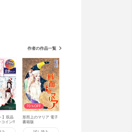
作者の作品一覧
70％OFF
ト】双晶
形而上のマリア 電子
ンコイン!!
書籍版
読み
試し読み