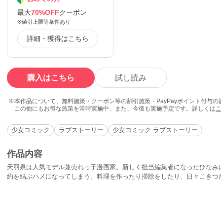
最大
70%OFF
クーポン
※値引上限等条件あり
詳細・獲得はこちら
購入はこちら
試し読み
本作品について、無料施策・クーポン等の割引施策・PayPayポイント付与
この他にもお得な施策を常時実施中、また、今後も実施予定です。詳しくは
少女コミック
ラブストーリー
少女コミック ラブストーリー
作品内容
天羽泉は人気モデル兼売れっ子漫画家。新しく担当編集者になったひなみ
約を結ぶハメになってしまう。料理を作ったり掃除をしたり、日々こきつ
羽に好意を持つようになったひなみ。しかしある日、彼の冷めた目の裏に