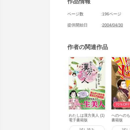
作品情報
ページ数
196ページ
提供開始日
2004/04/30
作者の関連作品
70％OFF
わたしは漢方美人 (1)
へのへのも
電子書籍版
書籍版
試し読み
試し