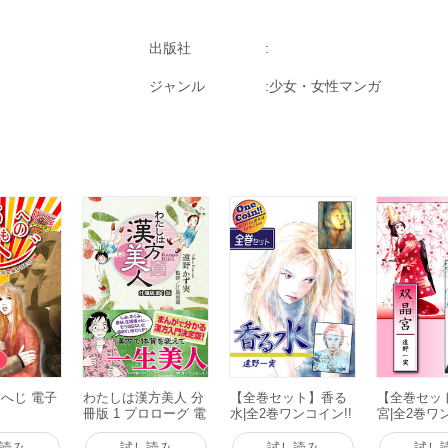
出版社
ジャンル
少女・女性マンガ
へじ 電子
わたしは漢方美人 分
【全巻セット】香る
【全巻セッ
冊版 1 プロローグ 電
水|全2巻ワンコイン!!
宮|全2巻ワ
子書籍版
電子書籍版
電子書籍版
読み
試し読み
試し読み
試し