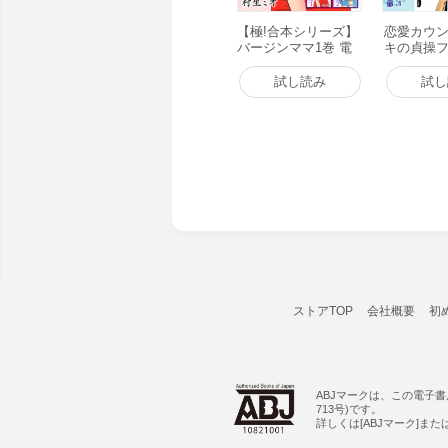
【極!合本シリーズ】
恋愛カウン
バージンママ1巻 電
キの貞操フ
子書籍版
ァイル1 
試し読み
試し
ストアTOP
会社概要
初
ABJマークは、この電子
713号)です。
詳しくは[ABJマーク]ま