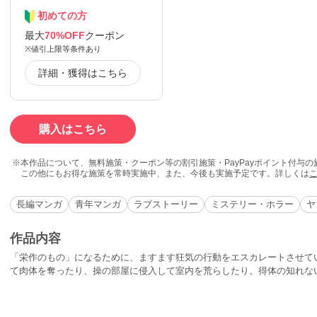
初めての方
最大
70%OFF
クーポン
※値引上限等条件あり
詳細・獲得はこちら
購入はこちら
本作品について、無料施策・クーポン等の割引施策・PayPayポイント付与
この他にもお得な施策を常時実施中、また、今後も実施予定です。詳しくは
長編マンガ
青年マンガ
ラブストーリー
ミステリー・ホラー
ヤ
作品内容
「栄作のもの」になるために、ますます狂気の行動をエスカレートさせて
て肉体を奪ったり、操の部屋に侵入して室内を荒らしたり。得体の知れな
を出ていき、その部屋にありさが住み込む。そんなありさの「正体」に気
うとするが・・。