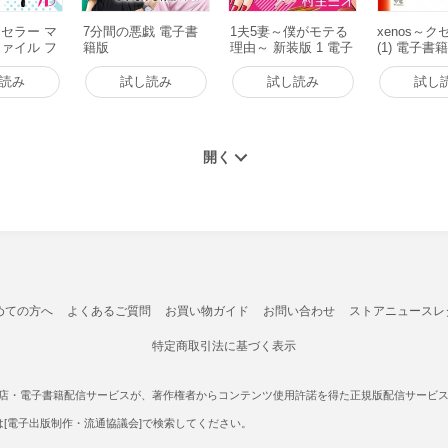
セラー マ
7分間の悪戯 電子書
1夫5妻～僕がモテる
xenos～
ァイル フ
籍版
理由～ 新装版 1 電子
(1) 電子書
電子書籍版
書籍版
読み
試し読み
試し読み
試し
めての方へ
よくあるご質問
お買い物ガイド
お問い合わせ
ストアニュースレ
特定商取引法に基づく表示
書店・電子書籍配信サービスが、著作権者からコンテンツ使用許諾を得た正規版配信サービスであ
たは[電子出版制作・流通協議会]で検索してください。