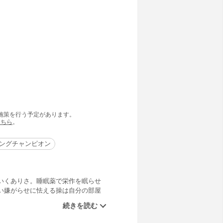
の施策を行う予定があります。
こちら
。
ングチャンピオン
いくありさ。睡眠薬で栄作を眠らせ
い嫌がらせに怯える操は自分の部屋
づいた江崎は彼女の暴走を制止しよ