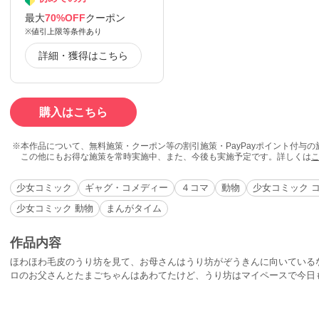
最大
70%OFF
クーポン
※値引上限等条件あり
詳細・獲得はこちら
購入はこちら
本作品について、無料施策・クーポン等の割引施策・PayPayポイント付与
この他にもお得な施策を常時実施中、また、今後も実施予定です。詳しくは
少女コミック
ギャグ・コメディー
４コマ
動物
少女コミック 
少女コミック 動物
まんがタイム
作品内容
ほわほわ毛皮のうり坊を見て、お母さんはうり坊がぞうきんに向いている
ロのお父さんとたまごちゃんはあわてたけど、うり坊はマイペースで今日