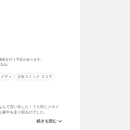
の施策を行う予定があります。
こちら
。
コメディ
少女コミック ４コマ
なんて言い出した！うり坊にメロメ
も家中を走り回るのでした。