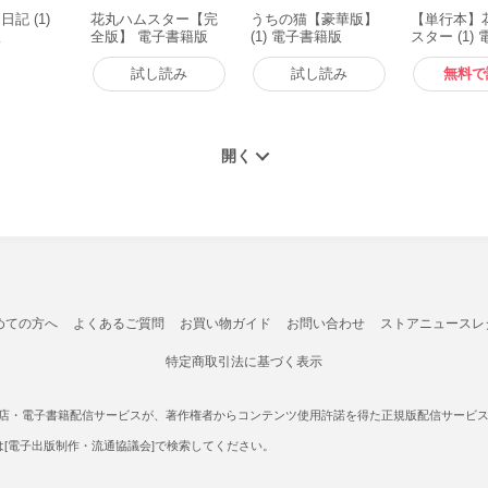
記 (1)
花丸ハムスター【完
うちの猫【豪華版】
【単行本】
版
全版】 電子書籍版
(1) 電子書籍版
スター (1)
版
試し読み
試し読み
無料で
めての方へ
よくあるご質問
お買い物ガイド
お問い合わせ
ストアニュースレ
特定商取引法に基づく表示
書店・電子書籍配信サービスが、著作権者からコンテンツ使用許諾を得た正規版配信サービスであ
たは[電子出版制作・流通協議会]で検索してください。