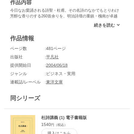
作品内容
今日なお愛誦される詩聖・杜甫。その名詩のなかでもとりわけ
芳醇な香りのする260首余りを、明治詩壇の重鎮・槐南が卓越
した詩才と識見をもとに講述、読者に杜詩の醍醐味を教えてく
れる。第３巻は、五言古詩。
作品情報
ページ数
481ページ
出版社
平凡社
提供開始日
2004/06/18
ジャンル
ビジネス・実用
連載誌/レーベル
東洋文庫
同シリーズ
杜詩講義 (1) 電子書籍版
1540
円（税込）
購入はこちら