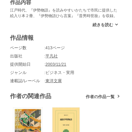
作品内容
江戸時代、『伊勢物語』を読みやすいかたちで市民に提供した
絵入り本２冊、『伊勢物語ひら言葉』『昔男時世妝』を収録。
古典→注釈書→俗解→戯作と展開する過程がまざまざと見えて
興味ぶかい。
作品情報
ページ数
413ページ
出版社
平凡社
提供開始日
2003/11/21
ジャンル
ビジネス・実用
連載誌/レーベル
東洋文庫
作者の関連作品
作者の作品一覧