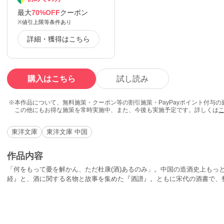
最大
70%OFF
クーポン
※値引上限等条件あり
詳細・獲得はこちら
購入はこちら
試し読み
本作品について、無料施策・クーポン等の割引施策・PayPayポイント付与
この他にもお得な施策を常時実施中、また、今後も実施予定です。詳しくは
東洋文庫
東洋文庫 中国
作品内容
「何をもって憂を解かん、ただ杜康(酒)あるのみ」。中国の造酒史上もっ
経』と、酒に関する名物と故事を集めた『酒譜』。ともに宋代の酒書で、
もの。