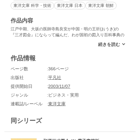
東洋文庫 科学・技術
東洋文庫 日本
東洋文庫 朝鮮
作品内容
江戸中期、大坂の医師寺島良安が中国・明の王圻(おうき)の
『三才図会』にならって編んだ、わが国初の図入り百科事典の
口語訳。天文、地理から動植物、人事まで、類書を博引傍証し
て解説する。第14巻は、巻七十八から巻八十一まで、地誌部・
家宅部。
作品情報
ページ数
366ページ
出版社
平凡社
提供開始日
2003/11/07
ジャンル
ビジネス・実用
連載誌/レーベル
東洋文庫
同シリーズ