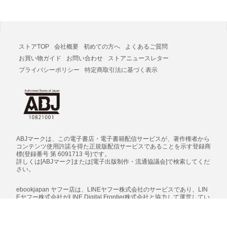
ストアTOP
会社概要
初めての方へ
よくあるご質問
お買い物ガイド
お問い合わせ
ストアニュースレター
プライバシーポリシー
特定商取引法に基づく表示
ABJマークは、この電子書店・電子書籍配信サービスが、著作権者から
コンテンツ使用許諾を得た正規版配信サービスであることを示す登録商
標(登録番号 第 6091713 号)です。
詳しくは[ABJマーク]または[電子出版制作・流通協議会]で検索してくだ
さい。
ebookjapan ヤフー店は、LINEヤフー株式会社のサービスであり、LIN
Eヤフー株式会社がLINE Digital Frontier株式会社と協力して運営してい
ます。
商品等の販売元は、LINE Digital Frontier株式会社です。