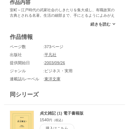
作品内容
室町～江戸時代の武家社会のしきたりを集大成し、有職故実の
古典とされる名著。生活の細部まで、手にとるようによみがえ
る。漢文部分を読み下すなど本文を読みやすくし、原本の体裁
にそって挿図を収録。第１巻は、巻一から巻四まで。
作品情報
ページ数
373ページ
出版社
平凡社
提供開始日
2003/09/26
ジャンル
ビジネス・実用
連載誌/レーベル
東洋文庫
同シリーズ
貞丈雑記 (1) 電子書籍版
1540
円（税込）
購入はこちら