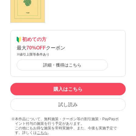
初めての方
最大
70%OFF
クーポン
※値引上限等条件あり
詳細・獲得はこちら
購入はこちら
試し読み
本作品について、無料施策・クーポン等の割引施策・PayPayポ
イント付与の施策を行う予定があります。
この他にもお得な施策を常時実施中、また、今後も実施予定で
す。詳しくは
こちら
。