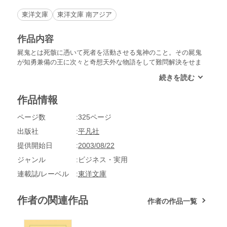
東洋文庫
東洋文庫 南アジア
作品内容
屍鬼とは死骸に憑いて死者を活動させる鬼神のこと。その屍鬼
が知勇兼備の王に次々と奇想天外な物語をして難問解決をせま
る。11世紀インドの詩人の手になる伝奇集で、諸外国の説話文
学に大きな影響を与えた。
作品情報
ページ数
325ページ
出版社
平凡社
提供開始日
2003/08/22
ジャンル
ビジネス・実用
連載誌/レーベル
東洋文庫
作者の関連作品
作者の作品一覧