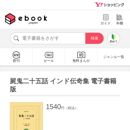
ガイド
本棚
初めて
ジャンル一覧
新刊
セール
無料まんが
屍鬼二十五話 インド伝奇集 電子書籍
版
1540
円（税込）