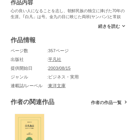
作品内容
心の良い人になることを志し、朝鮮民族の独立に捧げた70年の
生涯。｢白凡」は号。金九の目に映じた両班(ヤンパン)と常奴
(サンノム)、東学と活貧党、殉国の青年、そして倭奴(ウエノ
ム)＝日本。彼の自伝は、朝鮮民衆の歴史そのものである。第
９回〈日本翻訳出版文化賞〉受賞。
作品情報
ページ数
357ページ
出版社
平凡社
提供開始日
2003/08/15
ジャンル
ビジネス・実用
連載誌/レーベル
東洋文庫
作者の関連作品
作者の作品一覧