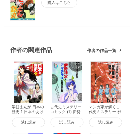
購入はこちら
作者の関連作品
作者の作品一覧
学習まんが 日本の
古代史ミステリー
マンガ家が解く古
歴史 1 日本のあけ
コミック (1) 伊勢
代史ミステリー 邪
ぼの 電子書籍版
神宮とアマテラス
馬台国は隠された
に隠された謎 電子
電子書籍版
試し読み
試し読み
試し読み
書籍版