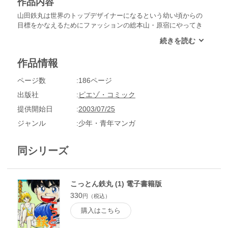
作品内容
山田鉄丸は世界のトップデザイナーになるという幼い頃からの
目標をかなえるためにファッションの総本山・原宿にやってき
た。体は小さくても度胸満点。ずばぬけたファッションセンス
を武器に、夢に向かって猛突進。
作品情報
ページ数
186ページ
出版社
ピエゾ・コミック
提供開始日
2003/07/25
ジャンル
少年・青年マンガ
同シリーズ
こっとん鉄丸 (1) 電子書籍版
330
円（税込）
購入はこちら