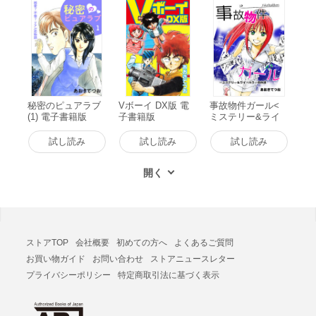
秘密のピュアラブ
Vボーイ DX版 電
事故物件ガール<
(1) 電子書籍版
子書籍版
ミステリー&ライ
トホラー>あおき
てつお傑作選1 電
試し読み
試し読み
試し読み
子書籍版
ストアTOP
会社概要
初めての方へ
よくあるご質問
お買い物ガイド
お問い合わせ
ストアニュースレター
プライバシーポリシー
特定商取引法に基づく表示