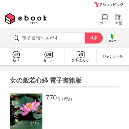
ガイド
本棚
初めて
ジャンル一覧
新刊
セール
無料まんが
女の般若心経 電子書籍版
770
円（税込）