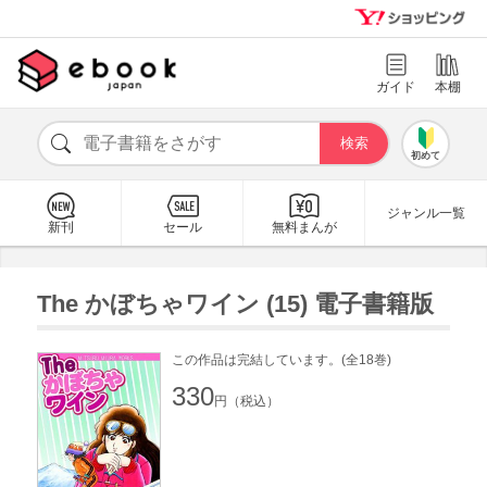
ガイド
本棚
初めて
ジャンル一覧
新刊
セール
無料まんが
The かぼちゃワイン (15) 電子書籍版
この作品は完結しています。(全18巻)
330
円（税込）