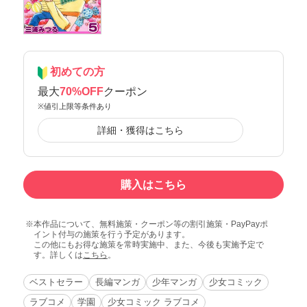
初めての方
最大
70%OFF
クーポン
※値引上限等条件あり
詳細・獲得はこちら
購入はこちら
本作品について、無料施策・クーポン等の割引施策・PayPayポ
イント付与の施策を行う予定があります。
この他にもお得な施策を常時実施中、また、今後も実施予定で
す。詳しくは
こちら
。
ベストセラー
長編マンガ
少年マンガ
少女コミック
ラブコメ
学園
少女コミック ラブコメ