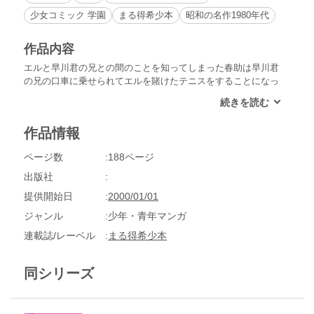
少女コミック 学園
まる得希少本
昭和の名作1980年代
作品内容
エルと早川君の兄との間のことを知ってしまった春助は早川君
の兄の口車に乗せられてエルを賭けたテニスをすることになっ
た。後から事実を知ったエルと早川君が駆けつけるが…エルを
賭けたケンカテニスの勝負の行方は？
作品情報
ページ数
188ページ
出版社
提供開始日
2000/01/01
ジャンル
少年・青年マンガ
連載誌/レーベル
まる得希少本
同シリーズ