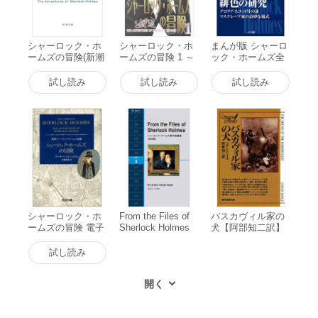
シャーロック・ホ
シャーロック・ホ
まんが版 シャーロ
ームズの冒険(新潮
ームズの冒険 1 ～
ック・ホームズ全
文庫) 電子書籍版
バスカヴィル家の
集1 緋色の研究 電
犬～ 電子書籍版
子書籍版
試し読み
試し読み
試し読み
シャーロック・ホ
From the Files of
バスカヴィル家の
ームズの冒険 電子
Sherlock Holmes
犬【阿部知二訳】
書籍版
シャーロック・ホ
電子書籍版
ームズ傑作短編集
試し読み
[改訂版] 電子書籍
版