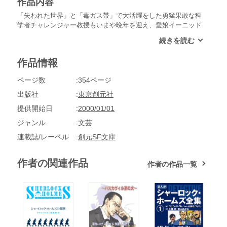
作品内容
「失われた世界」と「毒ガス帯」で大活躍をした勇猛果敢な科
学者チャレンジャー教授もいまや晩年を迎え、愛娘イーニッド
との二人暮しであった。そのイーニッドが「ギャゼット」紙の
敏腕記者マローンと共同で心霊教会を取材することになり会合
に出席したところ、なんと父親のかつての僚友サマリー教授の
作品情報
霊が現われて父宛のメッセージを託されたのである。その話を
聞くや、合理主義に徹したチャレンジャー教授は容赦のない毒
ページ数
354ページ
舌を浴びせて心霊の存在を否定し、霊媒たちを悪党呼ばわりし
た。巨匠コナン・ドイルが心霊術にとりくんだ晩年の異色作。
出版社
東京創元社
提供開始日
2000/01/01
ジャンル
文芸
連載誌/レーベル
創元SF文庫
作者の関連作品
作者の作品一覧