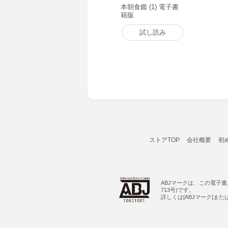
本朝食鑑 (1) 電子書
籍版
試し読み
ストアTOP
会社概要
初
ABJマークは、この電子
713号)です。
詳しくは[ABJマーク]ま