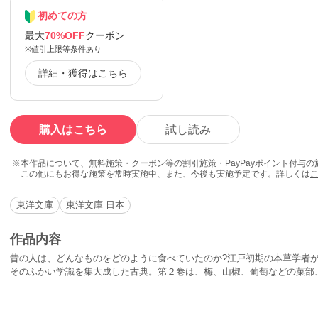
初めての方
最大
70%OFF
クーポン
※値引上限等条件あり
詳細・獲得はこちら
購入はこちら
試し読み
本作品について、無料施策・クーポン等の割引施策・PayPayポイント付与
この他にもお得な施策を常時実施中、また、今後も実施予定です。詳しくは
東洋文庫
東洋文庫 日本
作品内容
昔の人は、どんなものをどのように食べていたのか?江戸初期の本草学者
そのふかい学識を集大成した古典。第２巻は、梅、山椒、葡萄などの菓部
などの禽部之二。