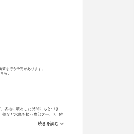
の施策を行う予定があります。
こちら
。
が、各地に取材した見聞にもとづき、
、鶴など水鳥を扱う禽部之一、?、雉