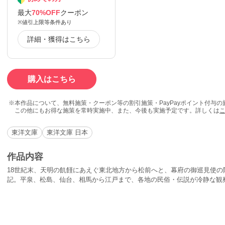
最大
70%OFF
クーポン
※値引上限等条件あり
詳細・獲得はこちら
購入はこちら
本作品について、無料施策・クーポン等の割引施策・PayPayポイント付与
この他にもお得な施策を常時実施中、また、今後も実施予定です。詳しくは
東洋文庫
東洋文庫 日本
作品内容
18世紀末、天明の飢饉にあえぐ東北地方から松前へと、幕府の御巡見使の
記。平泉、松島、仙台、相馬から江戸まで、各地の民俗・伝説が冷静な観