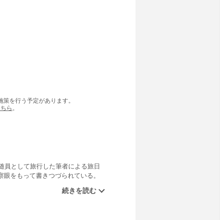
の施策を行う予定があります。
こちら
。
随員として旅行した筆者による旅日
察眼をもって書きつづられている。