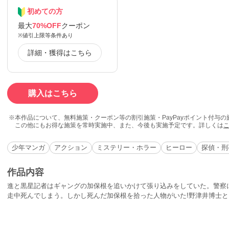
初めての方
最大
70%OFF
クーポン
※値引上限等条件あり
詳細・獲得はこちら
購入はこちら
本作品について、無料施策・クーポン等の割引施策・PayPayポイント付与
この他にもお得な施策を常時実施中、また、今後も実施予定です。詳しくは
少年マンガ
アクション
ミステリー・ホラー
ヒーロー
探偵・刑
作品内容
進と黒星記者はギャングの加保根を追いかけて張り込みをしていた。警察
走中死んでしまう。しかし死んだ加保根を拾った人物がいた!野津井博士
た。野津井博士は加保根の脳を実験に使おうとするが逆に加保根の脳に操
探偵は加保根を追うが・・・