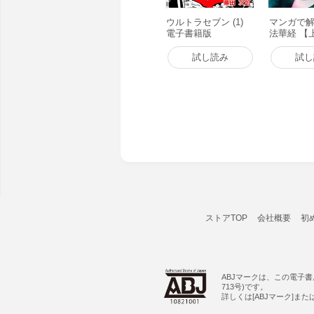
ウルトラセブン (1)
マンガで
電子書籍版
法華経 【
籍版
試し読み
試し
ストアTOP
会社概要
初
ABJマークは、この電子
713号)です。
詳しくは[ABJマーク]ま