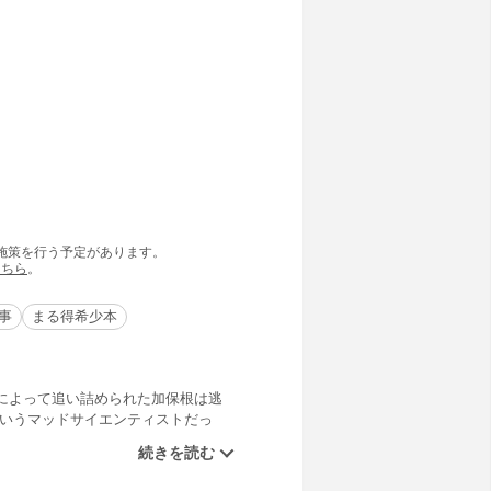
の施策を行う予定があります。
こちら
。
事
まる得希少本
によって追い詰められた加保根は逃
というマッドサイエンティストだっ
られ犯罪を重ねてしまう。まぼろし