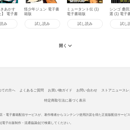
解きあかす
怪少年ジュン 電子書
ミュータント伝 (1)
シンゴ 桑
上】 電子書
籍版
電子書籍版
選 (1) 電
読み
試し読み
試し読み
試し
めての方へ
よくあるご質問
お買い物ガイド
お問い合わせ
ストアニュースレ
特定商取引法に基づく表示
書店・電子書籍配信サービスが、著作権者からコンテンツ使用許諾を得た正規版配信サービスであ
たは[電子出版制作・流通協議会]で検索してください。