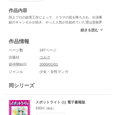
作品内容
田上プロの妨害工作によって、ドラマの役を降ろされ、出演番
組のキャンセルが続き、やっと人気が出始めていた望は芸能界
から干されてしまった。やがて、地方公演でセリフの無い役を
やることになった望だったが、そんな時こそ本物の女優を目指
そうと決意を新たにするのだった。そんな時、病気のため、芸
作品情報
能界を引退した北原麻衣からミュージカル映画の主演の話が持
ち込まれる。映画の撮影は順調に進んだが、試写会をやるお金
ページ数
187ページ
も無く、途方にくれる望たち…果たして望は再びスポットライ
トをあびることが出来るのか…!?
出版社
コルク
提供開始日
2000/01/01
ジャンル
少女・女性マンガ
同シリーズ
スポットライト (1) 電子書籍版
330
円（税込）