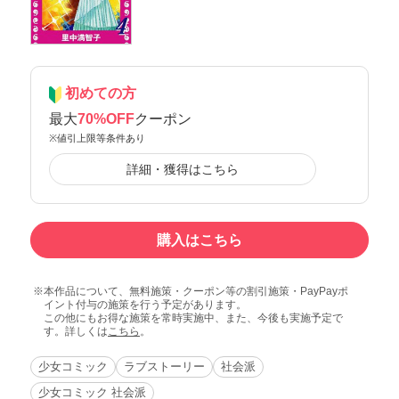
初めての方
最大
70%OFF
クーポン
※値引上限等条件あり
詳細・獲得はこちら
購入はこちら
本作品について、無料施策・クーポン等の割引施策・PayPayポ
イント付与の施策を行う予定があります。
この他にもお得な施策を常時実施中、また、今後も実施予定で
す。詳しくは
こちら
。
少女コミック
ラブストーリー
社会派
少女コミック 社会派