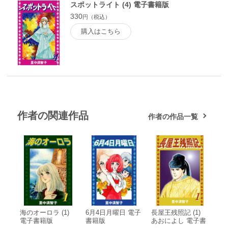
スポットライト (4) 電子書籍版
330
円（税込）
購入はこちら
作者の関連作品
作者の作品一覧
海のオーロラ (1)
6月4日月曜日 電子
長屋王残照記 (1)
電子書籍版
書籍版
あおによし 電子書