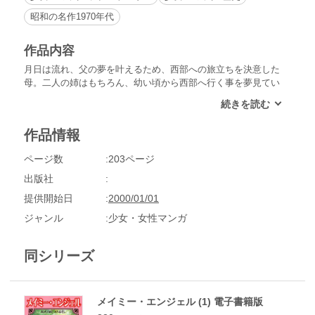
昭和の名作1970年代
作品内容
月日は流れ、父の夢を叶えるため、西部への旅立ちを決意した
母。二人の姉はもちろん、幼い頃から西部へ行く事を夢見てい
たメイミーは大喜びだった。しかし、男ばかりの幌馬車部隊に
まじったメイミーたちはあまり歓迎されず、旅も苦難の連続だ
った。突然倒れてしまった母を助け、勝手な姉たちを仲良くさ
作品情報
せようと、サミーとメイミーはある企みを…
ページ数
203ページ
出版社
提供開始日
2000/01/01
ジャンル
少女・女性マンガ
同シリーズ
メイミー・エンジェル (1) 電子書籍版