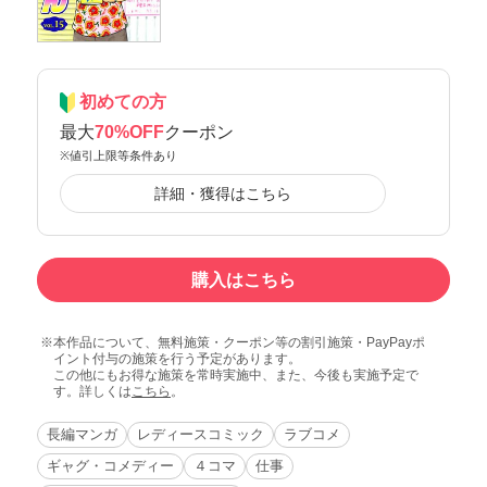
初めての方
最大
70%OFF
クーポン
※値引上限等条件あり
詳細・獲得はこちら
購入はこちら
本作品について、無料施策・クーポン等の割引施策・PayPayポ
イント付与の施策を行う予定があります。
この他にもお得な施策を常時実施中、また、今後も実施予定で
す。詳しくは
こちら
。
長編マンガ
レディースコミック
ラブコメ
ギャグ・コメディー
４コマ
仕事