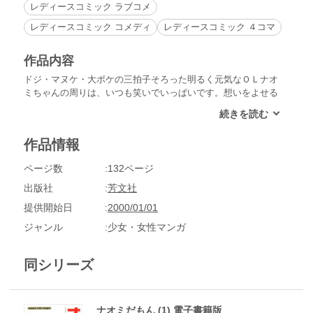
レディースコミック ラブコメ
レディースコミック コメディ
レディースコミック ４コマ
作品内容
ドジ・マヌケ・大ボケの三拍子そろった明るく元気なＯＬナオ
ミちゃんの周りは、いつも笑いでいっぱいです。想いをよせる
秋山くんに気持ちが通じ、願いがかなってゴールインする日
は、はたしてくるのでしょうか!?
作品情報
ページ数
132ページ
出版社
芳文社
提供開始日
2000/01/01
ジャンル
少女・女性マンガ
同シリーズ
ナオミだもん (1) 電子書籍版