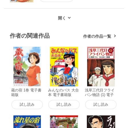
作者の関連作品
作者の作品一覧
蔵の宿 1巻 電子書
みんなのバス 大合
浅草三代目フライ
籍版
本 電子書籍版
パン物語 (1) 電子
書籍版
試し読み
試し読み
試し読み