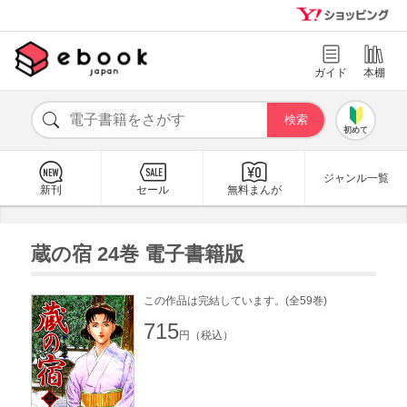
ガイド
本棚
初めて
ジャンル一覧
新刊
セール
無料まんが
蔵の宿 24巻 電子書籍版
この作品は完結しています。(全59巻)
715
円（税込）