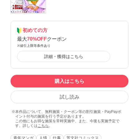
初めての方
最大
70%OFF
クーポン
※値引上限等条件あり
詳細・獲得はこちら
購入はこちら
試し読み
本作品について、無料施策・クーポン等の割引施策・PayPayポ
イント付与の施策を行う予定があります。
この他にもお得な施策を常時実施中、また、今後も実施予定で
す。詳しくは
こちら
。
青年マンガ
人情
仕事
芳文社コミックス