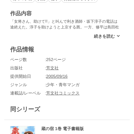
作品内容
「女将さん、助けて!!」と叫んで利き酒師・坂下淳子の電話は
途絶えた。淳子を助けようと上京する茜。一方、修平は島田杜
氏の勧めもあって茨城県の造り酒屋に単身修行に出る!!
作品情報
ページ数
252ページ
出版社
芳文社
提供開始日
2005/09/16
ジャンル
少年・青年マンガ
連載誌/レーベル
芳文社コミックス
同シリーズ
蔵の宿 1巻 電子書籍版