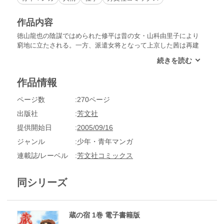
作品内容
徳山龍也の陰謀ではめられた修平は昔の女・山科由里子により
窮地に立たされる。一方、派遣女将となって上京した茜は再建
した江戸屋清順荘でハリウッドの大女優を迎えるが!?
作品情報
ページ数
270ページ
出版社
芳文社
提供開始日
2005/09/16
ジャンル
少年・青年マンガ
連載誌/レーベル
芳文社コミックス
同シリーズ
蔵の宿 1巻 電子書籍版