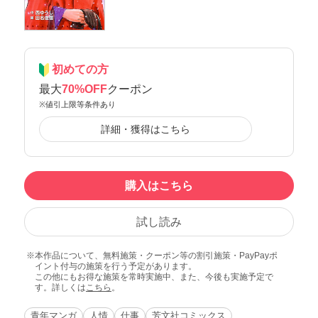
初めての方
最大
70%OFF
クーポン
※値引上限等条件あり
詳細・獲得はこちら
購入はこちら
試し読み
本作品について、無料施策・クーポン等の割引施策・PayPayポ
イント付与の施策を行う予定があります。
この他にもお得な施策を常時実施中、また、今後も実施予定で
す。詳しくは
こちら
。
青年マンガ
人情
仕事
芳文社コミックス