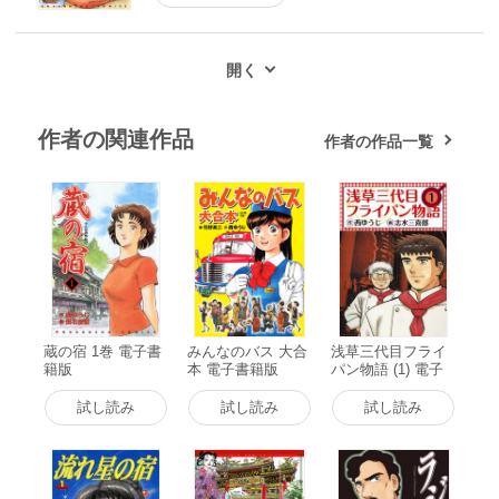
作者の関連作品
作者の作品一覧
蔵の宿 1巻 電子書
みんなのバス 大合
浅草三代目フライ
籍版
本 電子書籍版
パン物語 (1) 電子
書籍版
試し読み
試し読み
試し読み