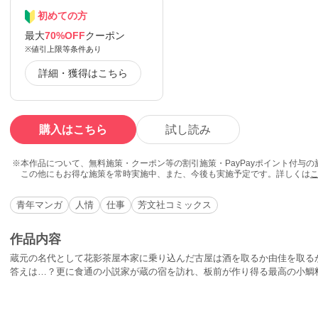
初めての方
最大
70%OFF
クーポン
※値引上限等条件あり
詳細・獲得はこちら
購入はこちら
試し読み
本作品について、無料施策・クーポン等の割引施策・PayPayポイント付与
この他にもお得な施策を常時実施中、また、今後も実施予定です。詳しくは
青年マンガ
人情
仕事
芳文社コミックス
作品内容
蔵元の名代として花影茶屋本家に乗り込んだ古屋は酒を取るか由佳を取る
答えは…？更に食通の小説家が蔵の宿を訪れ、板前が作り得る最高の小鯛料