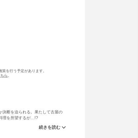
の施策を行う予定があります。
こちら
。
か決断を迫られる。果たして古屋の
理を所望するが…!?