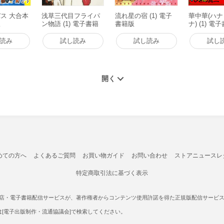
ス 大合本
浅草三代目フライパ
流れ星の宿 (1) 電子
華中華(ハ
版
ン物語 (1) 電子書籍
書籍版
ナ) (1) 電
版
読み
試し読み
試し読み
試し
めての方へ
よくあるご質問
お買い物ガイド
お問い合わせ
ストアニュースレ
特定商取引法に基づく表示
書店・電子書籍配信サービスが、著作権者からコンテンツ使用許諾を得た正規版配信サービスであ
たは[電子出版制作・流通協議会]で検索してください。