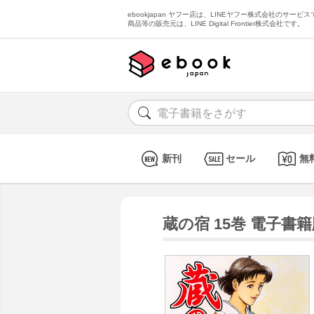
ebookjapan ヤフー店は、LINEヤフー株式会社のサービスで
商品等の販売元は、LINE Digital Frontier株式会社です。
新刊
セール
無
蔵の宿 15巻 電子書