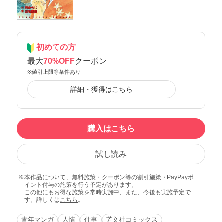
初めての方
最大
70%OFF
クーポン
※値引上限等条件あり
詳細・獲得はこちら
購入はこちら
試し読み
本作品について、無料施策・クーポン等の割引施策・PayPayポ
イント付与の施策を行う予定があります。
この他にもお得な施策を常時実施中、また、今後も実施予定で
す。詳しくは
こちら
。
青年マンガ
人情
仕事
芳文社コミックス