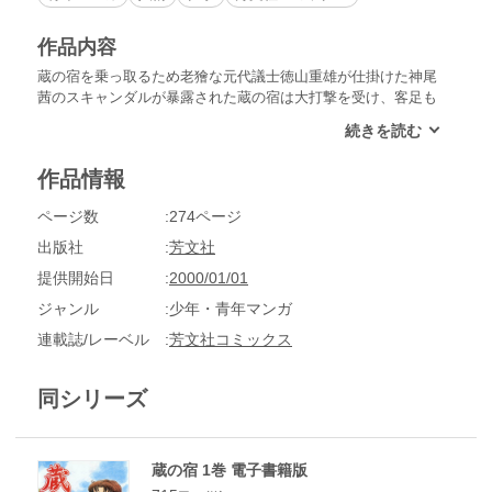
作品内容
蔵の宿を乗っ取るため老獪な元代議士徳山重雄が仕掛けた神尾
茜のスキャンダルが暴露された蔵の宿は大打撃を受け、客足も
途絶え風前の灯。その窮地を救おうと修平はプリンセスホテル
の田所総支配人と一緒に闘うが…!
作品情報
ページ数
274ページ
出版社
芳文社
提供開始日
2000/01/01
ジャンル
少年・青年マンガ
連載誌/レーベル
芳文社コミックス
同シリーズ
蔵の宿 1巻 電子書籍版