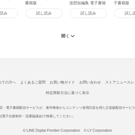
書籍版
追想短編集 電子書籍
子書籍版
版
読み
試し読み
試し読み
試し
めての方へ
よくあるご質問
お買い物ガイド
お問い合わせ
ストアニュースレ
特定商取引法に基づく表示
書店・電子書籍配信サービスが、著作権者からコンテンツ使用許諾を得た正規版配信サービスであ
たは[電子出版制作・流通協議会]で検索してください。
© LINE Digital Frontier Corporation © LY Corporation