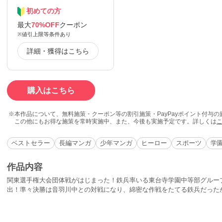
初めての方
最大
70%OFF
クーポン
※値引上限等条件あり
詳細・獲得はこちら
購入はこちら
本作品について、無料施策・クーポン等の割引施策・PayPayポイント付与
この他にもお得な施策を常時実施中、また、今後も実施予定です。詳しくは
ベストセラー
長編マンガ
少年マンガ
ヒーロー
スポーツ
学
作品内容
関東選手権大会団体戦がはじまった！鉄兵率いる東台寺学園中等部グルー
出！準々決勝は音羽川中との対戦になり、綿密な作戦をたてる鉄兵だったが