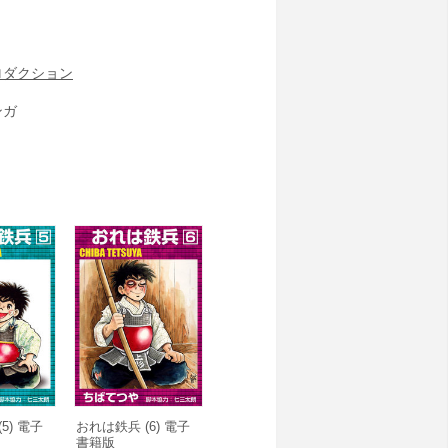
ロダクション
ンガ
5) 電子
おれは鉄兵 (6) 電子
書籍版