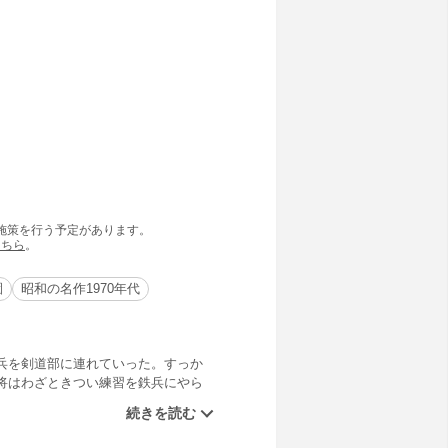
の施策を行う予定があります。
こちら
。
園
昭和の名作1970年代
兵を剣道部に連れていった。すっか
将はわざときつい練習を鉄兵にやら