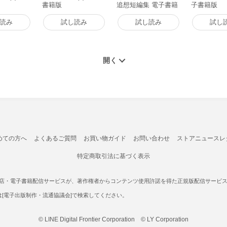
書籍版
追想短編集 電子書籍
子書籍版
版
読み
試し読み
試し読み
試し
めての方へ
よくあるご質問
お買い物ガイド
お問い合わせ
ストアニュースレ
特定商取引法に基づく表示
書店・電子書籍配信サービスが、著作権者からコンテンツ使用許諾を得た正規版配信サービスであ
たは[電子出版制作・流通協議会]で検索してください。
© LINE Digital Frontier Corporation © LY Corporation