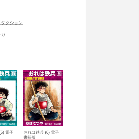
ロダクション
ンガ
5) 電子
おれは鉄兵 (6) 電子
書籍版