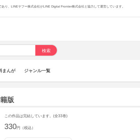
あり、LINEヤフー株式会社がLINE Digital Frontier株式会社と協力して運営しています。
料まんが
ジャンル一覧
書籍版
この作品は完結しています。(全33巻)
330
円（税込）