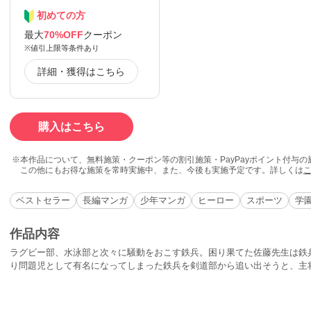
初めての方
最大
70%OFF
クーポン
※値引上限等条件あり
詳細・獲得はこちら
購入はこちら
本作品について、無料施策・クーポン等の割引施策・PayPayポイント付与
この他にもお得な施策を常時実施中、また、今後も実施予定です。詳しくは
ベストセラー
長編マンガ
少年マンガ
ヒーロー
スポーツ
学
作品内容
ラグビー部、水泳部と次々に騒動をおこす鉄兵。困り果てた佐藤先生は鉄
り問題児として有名になってしまった鉄兵を剣道部から追い出そうと、主
せたのだが…