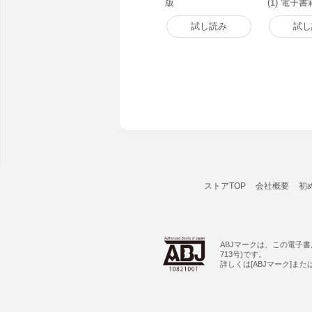
版
(1) 電子
試し読み
試し
ストアTOP
会社概要
初
ABJマークは、この電子
713号)です。
詳しくは[ABJマーク]ま