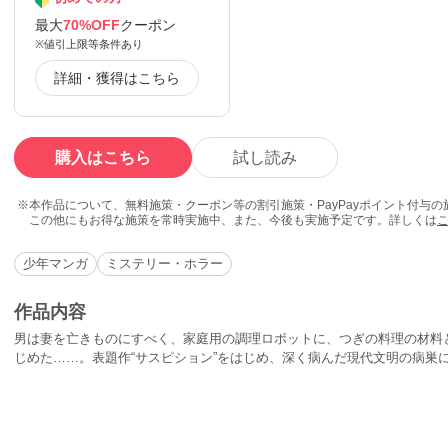
最大
70%OFF
クーポン
※値引上限等条件あり
詳細・獲得はこちら
購入はこちら
試し読み
本作品について、無料施策・クーポン等の割引施策・PayPayポイント付与
この他にもお得な施策を常時実施中、また、今後も実施予定です。詳しくは
少年マンガ
ミステリー・ホラー
作品内容
男は妻を亡きものにすべく、家庭用の調理ロボットに、つぎの料理の材料
じめた……。表題作“サスピション”をはじめ、深く病んだ現代文明の病巣