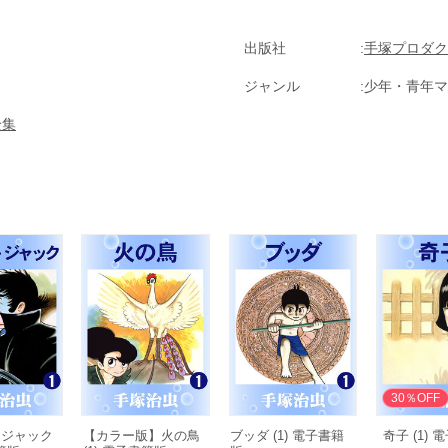
出版社
手塚プロダク
ジャンル
少年・青年マ
全集
30％OFF
・ジャック
【カラー版】火の鳥
ブッダ (1) 電子書籍
奇子 (1)