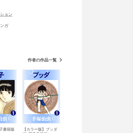
ション
ンガ
作者の作品一覧
 電子書籍版
【カラー版】ブッダ