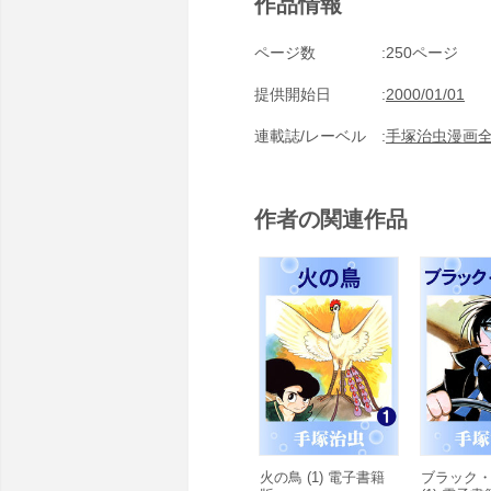
作品情報
ページ数
250ページ
提供開始日
2000/01/01
連載誌/レーベル
手塚治虫漫画
作者の関連作品
火の鳥 (1) 電子書籍
ブラック