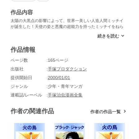
作品内容
太陽の大黒点の影響によって、世界一美しい人造人間ミッチイ
が誕生した！天使の姿と悪魔の超能力を持ったミッチイをねら
う、秘密組織レッド党の陰謀とは何か!?漫画史上にその名も高
い古典的名作、堂々大登場!!
作品情報
ページ数
165ページ
出版社
手塚プロダクション
提供開始日
2000/01/01
ジャンル
少年・青年マンガ
連載誌/レーベル
手塚治虫漫画全集
作者の関連作品
作者の作品一覧