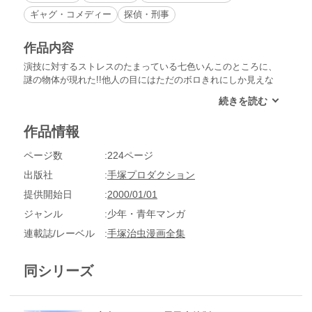
ギャグ・コメディー
探偵・刑事
作品内容
演技に対するストレスのたまっている七色いんこのところに、
謎の物体が現れた!!他人の目にはただのボロきれにしか見えな
いその物体に、七色いんこは自分の本音をいつも指摘されてい
るように思え、ひどく動揺する!?
作品情報
ページ数
224ページ
出版社
手塚プロダクション
提供開始日
2000/01/01
ジャンル
少年・青年マンガ
連載誌/レーベル
手塚治虫漫画全集
同シリーズ