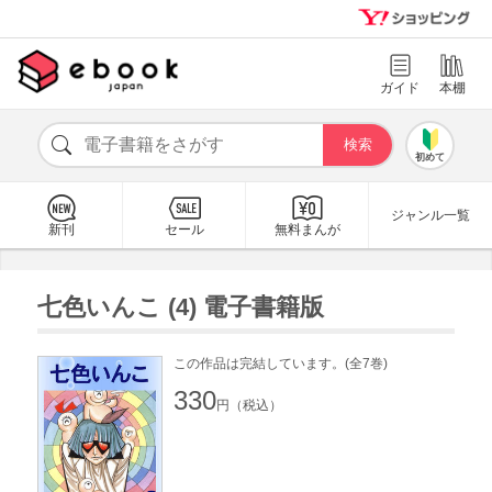
ガイド
本棚
初めて
ジャンル一覧
新刊
セール
無料まんが
七色いんこ (4) 電子書籍版
この作品は完結しています。(全7巻)
330
円（税込）