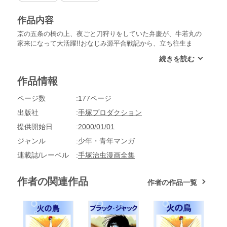
作品内容
京の五条の橋の上、夜ごと刀狩りをしていた弁慶が、牛若丸の
家来になって大活躍!!おなじみ源平合戦記から、立ち往生ま
で、あばれ坊主の生涯を軽妙にえがく、傑作時代劇「弁慶」！
他に「後藤又兵衛」を収録!!
作品情報
ページ数
177ページ
出版社
手塚プロダクション
提供開始日
2000/01/01
ジャンル
少年・青年マンガ
連載誌/レーベル
手塚治虫漫画全集
作者の関連作品
作者の作品一覧