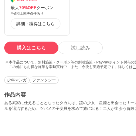
最大
70%OFF
クーポン
※値引上限等条件あり
詳細・獲得はこちら
購入はこちら
試し読み
本作品について、無料施策・クーポン等の割引施策・PayPayポイント付与
この他にもお得な施策を常時実施中、また、今後も実施予定です。詳しくは
少年マンガ
ファンタジー
作品内容
ある武家に仕えることとなったタカ丸は、謎の少女、星姫と出会った！一
ルを退治するため、ツバメの子安貝を求めて旅に出る！二人が出会う冒険とは