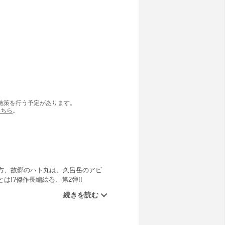
の施策を行う予定があります。
こちら
。
方、故郷のハト丸は、久呂岳のアビ
!?傑作長編絵巻、第2弾!!