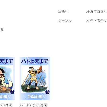
出版社
手塚プロダク
ジャンル
少年・青年マ
全集
 (2) 電
ハトよ天まで (3) 電