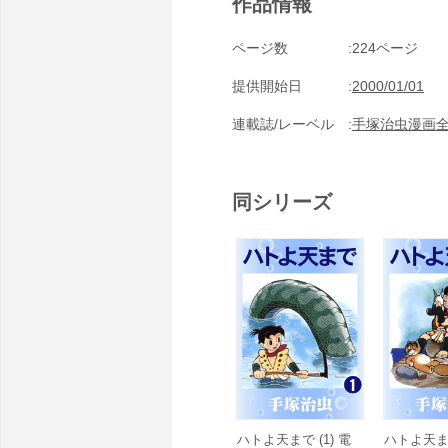
作品情報
ページ数
224ページ
提供開始日
2000/01/01
連載誌/レーベル
手塚治虫漫画
同シリーズ
ハトよ天まで (1) 電
ハトよ天まで